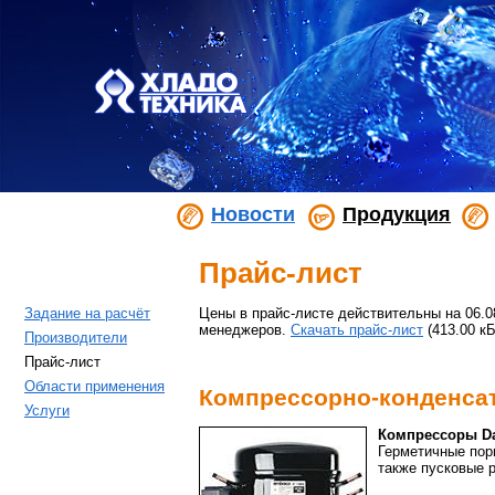
Новости
Продукция
Прайс-лист
Задание на расчёт
Цены в прайс-листе действительны на 06.0
менеджеров.
Скачать прайс-лист
(413.00 кБ
Производители
Прайс-лист
Области применения
Компрессорно-конденса
Услуги
Компрессоры D
Герметичные пор
также пусковые р