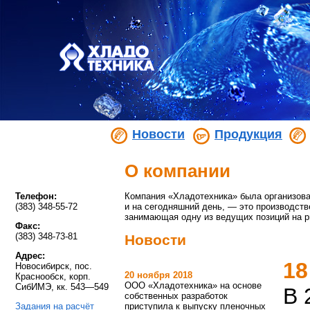
Новости
Продукция
О компании
Телефон:
Компания «Хладотехника» была организован
(383) 348-55-72
и на сегодняшний день, — это производств
занимающая одну из ведущих позиций на р
Факс:
(383) 348-73-81
Новости
Адрес:
18
Новосибирск, пос.
20 ноября 2018
Краснообск, корп.
ООО «Хладотехника» на основе
СибИМЭ, кк. 543—549
В 
собственных разработок
Задания на расчёт
приступила к выпуску пленочных