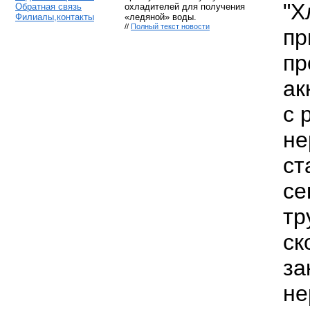
"Х
Обратная связь
охладителей для получения
Филиалы,контакты
«ледяной» воды.
//
Полный текст новости
пр
пр
ак
с 
не
ст
се
тр
ск
за
не