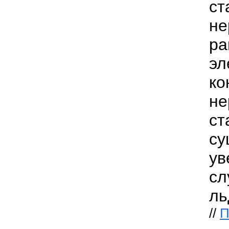
ст
н
ра
эл
ко
не
ст
су
ув
сл
ль
//
П